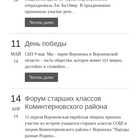
отпраздновала Лаг Ба-Омер. В праздновании
принимали участие дети...
Читать далее
11
День победы
МАЙ
СБП 9 мая. Мы - евреи Воронежа и Воронежской
области - часть общества, которое живет тут мирно,
14
достойно и спокойно...
Читать далее
14
Форум старших классов
Коминтерновского района
АПР
14
11 апреля Воронежская еврейская община приняла
участие во встрече учащихся старших классов СОШ и
лицеев Коминтерновского района г.Воронежа "Народы
разные-Родина...