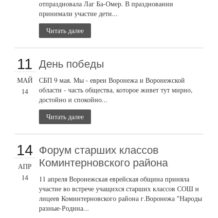
отпраздновала Лаг Ба-Омер. В праздновании
принимали участие дети...
Читать далее
11
День победы
МАЙ
СБП 9 мая. Мы - евреи Воронежа и Воронежской
области - часть общества, которое живет тут мирно,
14
достойно и спокойно...
Читать далее
14
Форум старших классов
Коминтерновского района
АПР
14
11 апреля Воронежская еврейская община приняла
участие во встрече учащихся старших классов СОШ и
лицеев Коминтерновского района г.Воронежа "Народы
разные-Родина...