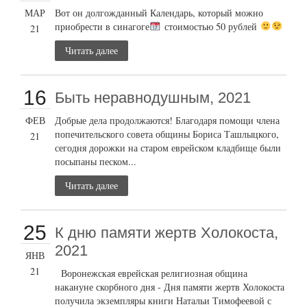
МАР
Вот он долгожданный Календарь, который можно
приобрести в синагоге
стоимостью 50 рублей
21
Читать далее
16
Быть неравнодушным, 2021
ФЕВ
Добрые дела продолжаются! Благодаря помощи члена
попечительского совета общины Бориса Ташлыцкого,
21
сегодня дорожки на старом еврейском кладбище были
посыпаны песком...
Читать далее
25
К дню памяти жертв Холокоста,
2021
ЯНВ
21
Воронежская еврейская религиозная община
накануне скорбного дня - Дня памяти жертв Холокоста
получила экземпляры книги Натальи Тимофеевой с