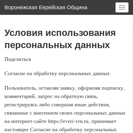
Воронежская Еврейская Община
T
o
g
g
Условия использования
l
e
персональных данных
n
a
Поделиться
v
i
Согласие на обработку персональных данных
g
a
Пользователь, оставляя заявку, оформляя подписку,
t
i
комментарий, запрос на обратную связь,
o
регистрируясь либо совершая иные действия,
n
связанные с внесением своих персональных данных
на интернет-сайте https://evrei-vrn.ru, принимает
настоящее Согласие на обработку персональных