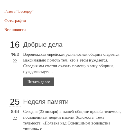
Газета “Беседер”
Фотографии
Все новости
16
Добрые дела
ФЕВ
Воронежская еврейская религиозная община старается
максимально помочь тем, кто в этом нуждается.
22
Сегодня мы смогли оказать помощь члену общины,
нуждавшемуся...
Читать далее
25
Неделя памяти
ЯНВ
Сегодня (25 января) в нашей общине прошёл телемост,
посвящённый недели памяти Холокоста. Тема
22
телемоста: «Полвека над Освенцимом всевластна
тишина» с...