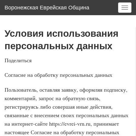
Воронежская Еврейская Община
T
o
g
g
Условия использования
l
e
персональных данных
n
a
Поделиться
v
i
Согласие на обработку персональных данных
g
a
Пользователь, оставляя заявку, оформляя подписку,
t
i
комментарий, запрос на обратную связь,
o
регистрируясь либо совершая иные действия,
n
связанные с внесением своих персональных данных
на интернет-сайте https://evrei-vrn.ru, принимает
настоящее Согласие на обработку персональных