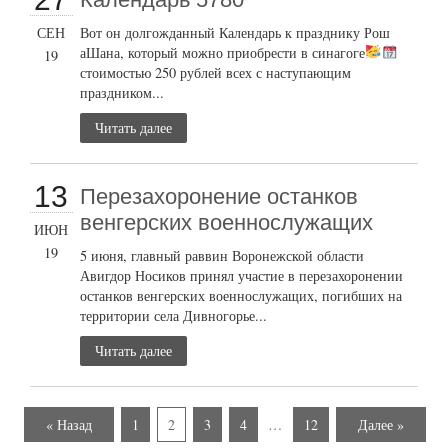
СЕН
Вот он долгожданный Календарь к празднику Рош
аШана, который можно приобрести в синагоге
19
стоимостью 250 рублей всех с наступающим
праздником...
Читать далее
13
Перезахоронение останков
венгерских военнослужащих
ИЮН
19
5 июня, главный раввин Воронежской области
Авигдор Носиков принял участие в перезахоронении
останков венгерских военнослужащих, погибших на
территории села Дивногорье...
Читать далее
« Назад
1
2
3
4
…
12
Далее »