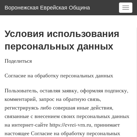
Воронежская Еврейская Община
T
o
g
g
Условия использования
l
e
персональных данных
n
a
Поделиться
v
i
Согласие на обработку персональных данных
g
a
Пользователь, оставляя заявку, оформляя подписку,
t
i
комментарий, запрос на обратную связь,
o
регистрируясь либо совершая иные действия,
n
связанные с внесением своих персональных данных
на интернет-сайте https://evrei-vrn.ru, принимает
настоящее Согласие на обработку персональных